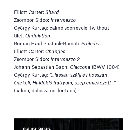
Elliott Carter:
Shard
Zsombor Sidoo:
Intermezzo
György Kurtág: calmo scorrevole, [without
tile],
Ondulation
Roman Haubenstock-Ramati
: Préludes
Elliott Carter:
Changes
Zsombor Sidoo:
Intermezzo 2
Johann Sebastian Bach:
Ciaccona
(BWV 1004)
György Kurtág:
“…lassan szállj és hosszan
énekelj, Haldokló hattyúm, szép emlékezet!…”
(calmo, dolcissimo, lontano)