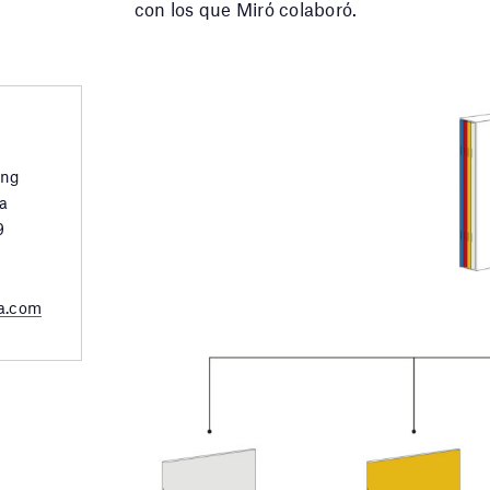
con los que Miró colaboró.
ing
a
9
a.com