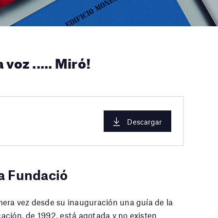
 voz ..... Miró!
Descargar
la Fundació
mera vez desde su inauguración una guía de la
icación, de 1992, está agotada y no existen