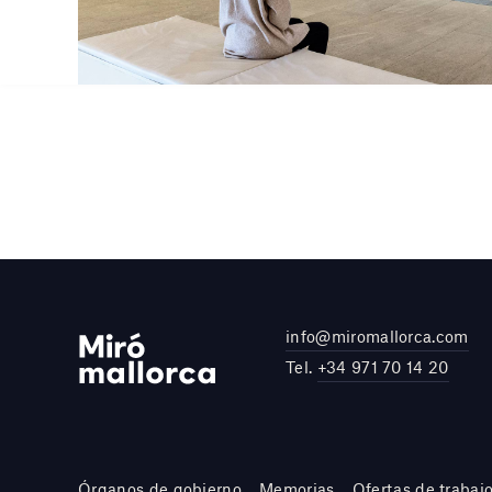
info@miromallorca.com
Tel.
+34 971 70 14 20
Órganos de gobierno
Memorias
Ofertas de trabaj