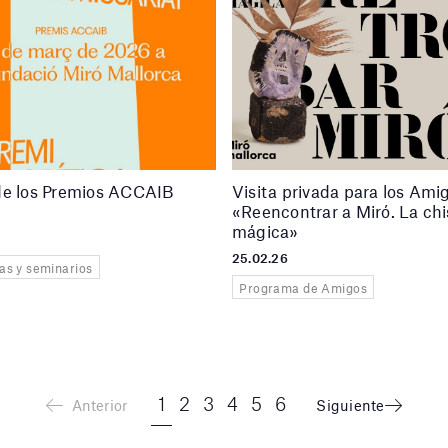
de los Premios ACCAIB
Visita privada para los Ami
«Reencontrar a Miró. La ch
mágica»
25.02.26
as y seminarios
Programa de Amigos
1
2
3
4
5
6
Anterior
Siguiente