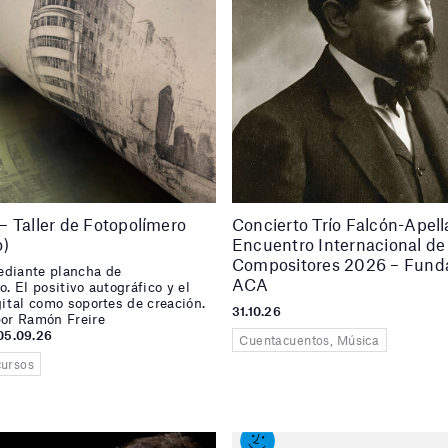
 Taller de Fotopolímero
Concierto Trío Falcón-Apell
o)
Encuentro Internacional de
Compositores 2026 – Fund
diante plancha de
ACA
o. El positivo autográfico y el
gital como soportes de creación.
31.10.26
por Ramón Freire
05.09.26
Cuentacuentos, Música
cursos