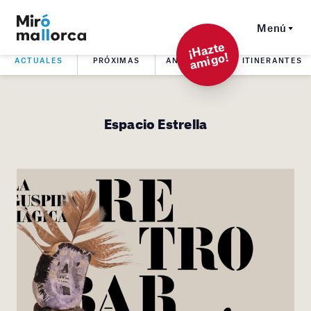
Menú
¡
Hazt
e
a
mi
g
o!
ACTUALES
PRÓXIMAS
ANTERIORES
ITINERANTES
Espacio Estrella