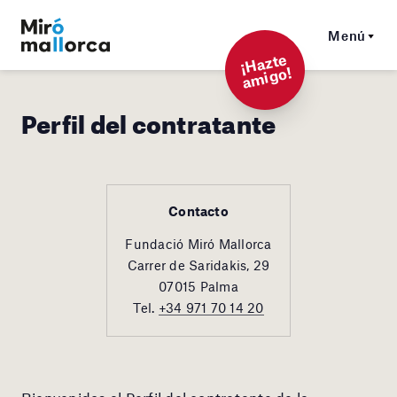
Menú
¡
Hazt
e
a
mi
g
o!
Perfil del contratante
Contacto
Fundació Miró Mallorca
Carrer de Saridakis, 29
07015 Palma
Tel.
+34 971 70 14 20