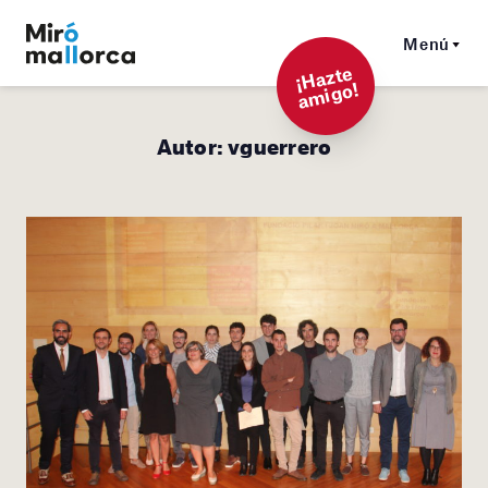
Menú
¡
Hazt
e
a
mi
g
o!
Autor:
vguerrero