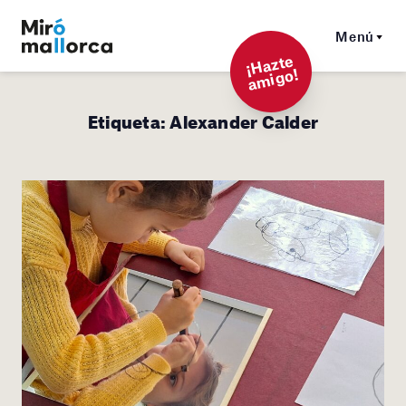
Menú
¡
Hazt
e
a
mi
g
o!
Etiqueta:
Alexander Calder