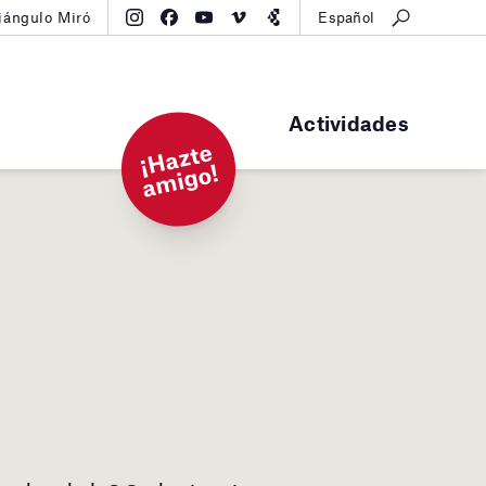
iángulo Miró
Español
Actividades
¡
H
a
zt
e
a
mi
g
o!