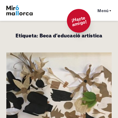
Menú
¡
Hazt
e
a
mi
g
o!
Etiqueta:
Beca d’educació artística