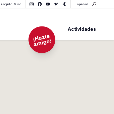
iángulo Miró
Español
Actividades
¡
H
a
zt
e
a
mi
g
o!