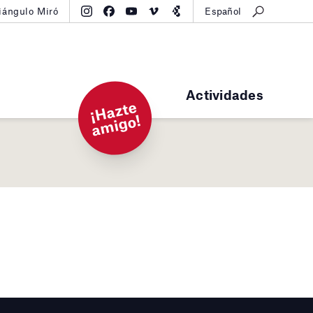
iángulo Miró
Español
Actividades
¡
H
a
zt
e
a
mi
g
o!