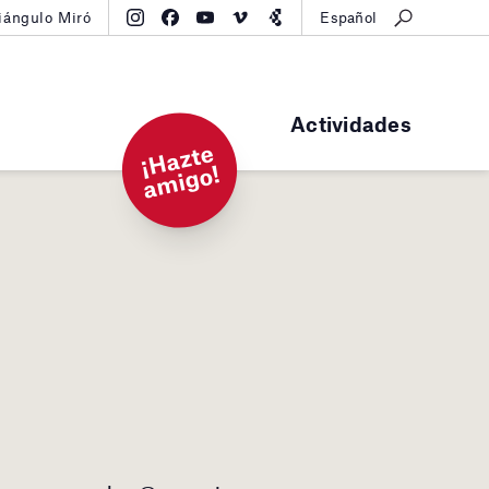
iángulo Miró
Español
Actividades
¡
H
a
zt
e
a
mi
g
o!