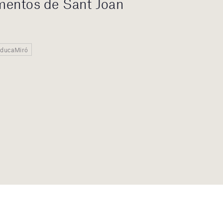
entos de Sant Joan
 EducaMiró