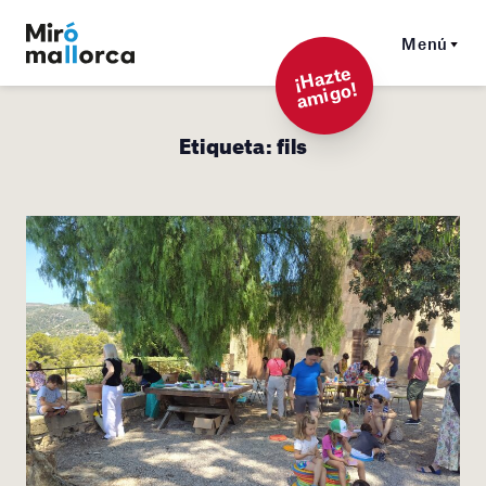
Menú
¡
Hazt
e
a
mi
g
o!
Etiqueta:
fils