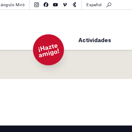
iángulo Miró
Español
Actividades
¡
H
a
zt
e
a
mi
g
o!