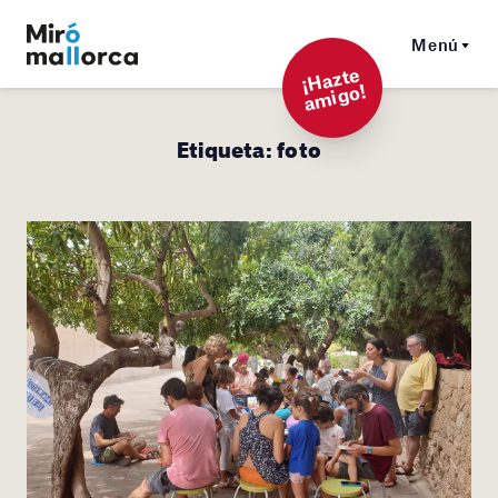
Menú
¡
Hazt
e
a
mi
g
o!
Etiqueta:
foto