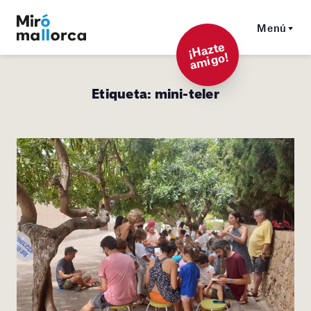
Menú
¡
Hazt
e
a
mi
g
o!
Etiqueta:
mini-teler