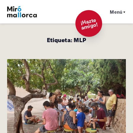
Menú
¡
Hazt
e
a
mi
g
o!
Etiqueta:
MLP