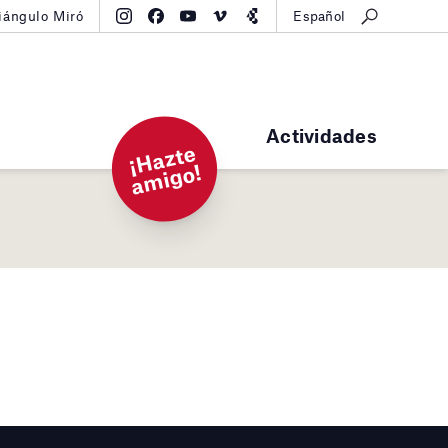
iángulo Miró
Español
Actividades
¡
H
a
zt
e
a
mi
g
o!