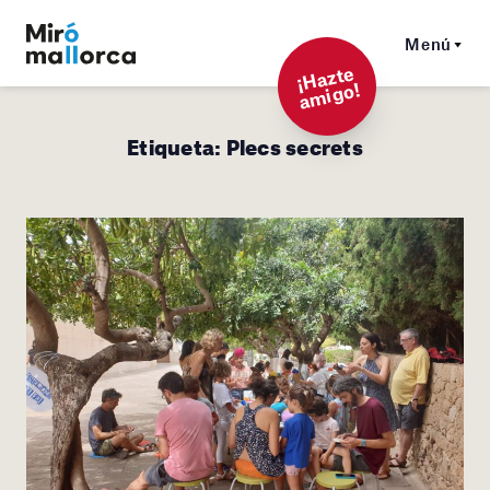
Menú
¡
Hazt
e
a
mi
g
o!
Etiqueta:
Plecs secrets