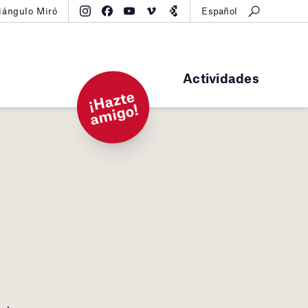
iángulo Miró
Español
Actividades
¡
H
a
zt
e
a
mi
g
o!