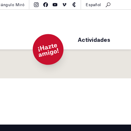
iángulo Miró
Español
Actividades
¡
H
a
zt
e
a
mi
g
o!