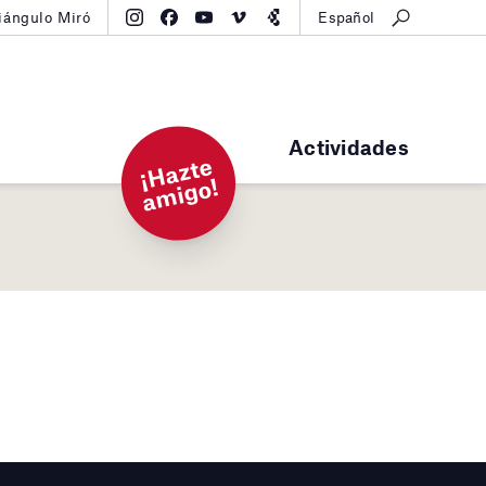
iángulo Miró
Español
Actividades
¡
H
a
zt
e
a
mi
g
o!