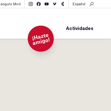
iángulo Miró
Español
Actividades
¡
H
a
zt
e
a
mi
g
o!