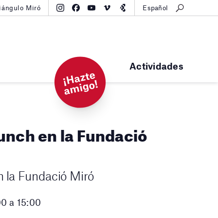
iángulo Miró
Español
Actividades
¡
H
a
zt
e
a
mi
g
o!
unch en la Fundació
n la Fundació Miró
0 a 15:00