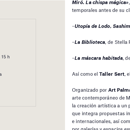
Miró. La chispa mágica»
temporales antes de su c
–
Utopía de Lodo, ​​Sashi
–
La Biblioteca
, de Stella
 15 h
–
La máscara habitada
, d
Así como el
Taller Sert
, 
a
Organizado por
Art Palm
arte contemporáneo de Ma
la creación artística a un
que integra propuestas in
e internacionales, así co
por galerías y espacios ex