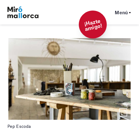
Menú
¡
Hazt
e
a
mi
g
o!
Pep Escoda