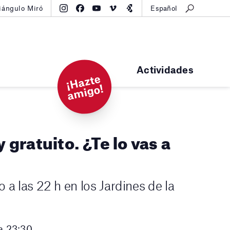
iángulo Miró
Español
Actividades
¡
H
a
zt
e
a
mi
g
o!
y gratuito. ¿Te lo vas a
io a las 22 h en los Jardines de la
a 23:30