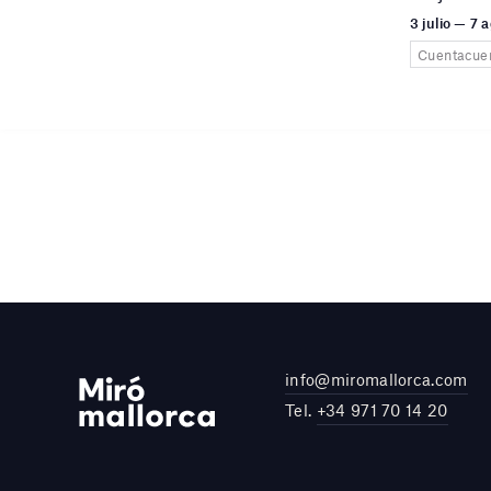
3 julio — 7
Cuentacue
info@miromallorca.com
Tel.
+34 971 70 14 20