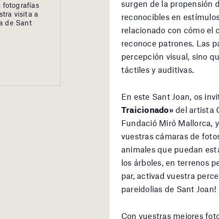
surgen de la propensión 
s fotografías
tra visita a
reconocibles en estímulo
ía de Sant
relacionado con cómo el c
reconoce patrones. Las par
percepción visual, sino 
táctiles y auditivas.
En este Sant Joan, os invi
Traicionado»
del artista
Fundació Miró Mallorca, y
vuestras cámaras de fotos
animales que puedan esta
los árboles, en terrenos p
par, activad vuestra perc
pareidolias de Sant Joan!
Con vuestras mejores foto