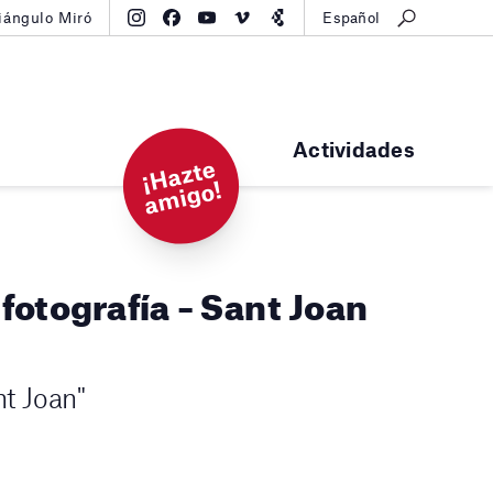
iángulo Miró
Español
Actividades
¡
H
a
zt
e
a
mi
g
o!
fotografía – Sant Joan
nt Joan"