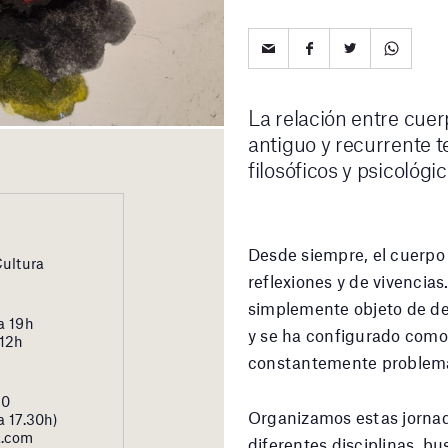
La relación entre cuer
antiguo y recurrente t
filosóficos y psicológi
Desde siempre, el cuerpo 
Cultura
reflexiones y de vivencias
simplemente objeto de de
a 19h
y se ha configurado como
 12h
constantemente problemá
20
Organizamos estas jornad
a 17.30h)
a.com
diferentes disciplinas, 