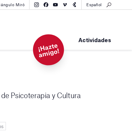
iángulo Miró
Español
Actividades
¡
H
a
zt
e
a
mi
g
o!
de Psicoterapia y Cultura
os