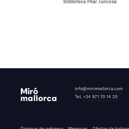
Biblioteca Pilar Juncosa
info@miromallorca.com
Tel.
+34 971 70 14 20
Órganos de gobierno
Memorias
Ofertas de trabaj