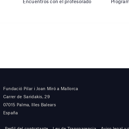
Encuentros con el profesorado
Program
Fundació Pilar i Joan Miró a Mallorca
Carrer de Saridakis, 29
07015 Palma, Illes Balears
España
o
Perfil del contratante
Ley de Transparencia
Aviso legal y