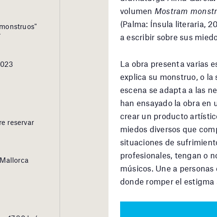
volumen
Mostram monstr
(Palma: Ínsula literaria, 
 monstruos"
r
a escribir sobre sus miedo
La obra presenta varias e
2023
explica su monstruo, o la
escena se adapta a las ne
han ensayado la obra en u
crear un producto artísti
re reservar
miedos diversos que comp
situaciones de sufrimient
profesionales, tengan o n
 Mallorca
músicos. Une a personas 
donde romper el estigma 