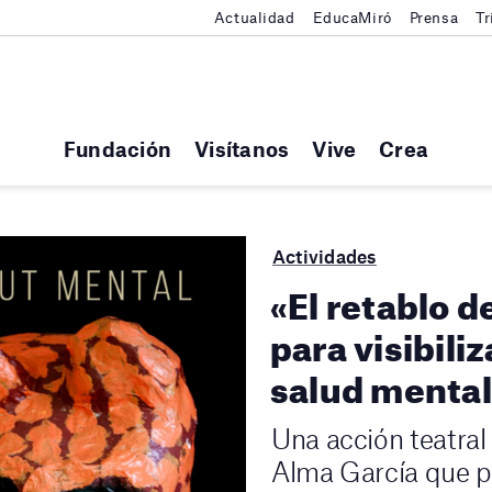
Actualidad
EducaMiró
Prensa
Tr
Fundación
Visítanos
Vive
Crea
Actividades
«El retablo d
para visibili
salud mental
Una acción teatral
Alma García que po