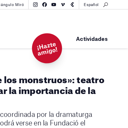
iángulo Miró
Español
Actividades
¡
H
a
zt
e
a
mi
g
o!
e los monstruos»: teatro
zar la importancia de la
 coordinada por la dramaturga
drá verse en la Fundació el