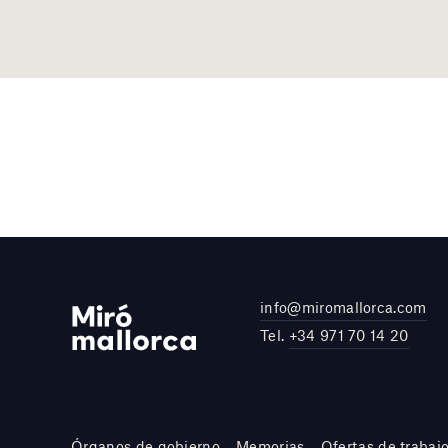
info@miromallorca.com
Tel.
+34 971 70 14 20
Órganos de gobierno
Memorias
Ofertas de trabaj