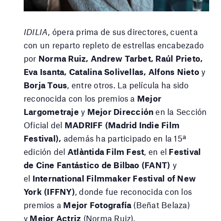
IDILIA
, ópera prima de sus directores, cuenta
con un reparto repleto de estrellas encabezado
por
Norma Ruiz, Andrew Tarbet, Raúl Prieto,
Eva Isanta, Catalina Solivellas, Alfons Nieto
y
Borja Tous
, entre otros. La película ha sido
reconocida con los premios a
Mejor
Largometraje
y
Mejor Dirección
en la Sección
Oficial del
MADRIFF (Madrid Indie Film
Festival),
además ha participado en la 15ª
edición del
Atlàntida Film Fest
, en el
Festival
de Cine Fantástico de Bilbao (FANT)
y
el
International Filmmaker Festival of New
York (IFFNY)
, donde fue reconocida con los
premios a
Mejor Fotografía
(Beñat Belaza)
y
Mejor Actriz
(Norma Ruiz).