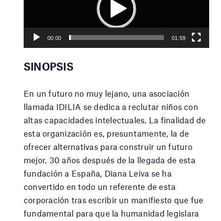
vídeo
Play
Current
01:59
Seek
time
Play
Toggle
Toggle
00:00
01:59
Mute
Fullscr
SINOPSIS
En un futuro no muy lejano, una asociación
llamada IDILIA se dedica a reclutar niños con
altas capacidades intelectuales. La finalidad de
esta organización es, presuntamente, la de
ofrecer alternativas para construir un futuro
mejor. 30 años después de la llegada de esta
fundación a España, Diana Leiva se ha
convertido en todo un referente de esta
corporación tras escribir un manifiesto que fue
fundamental para que la humanidad legislara