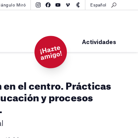
iángulo Miró
Español
Actividades
¡
H
a
zt
e
a
mi
g
o!
 en el centro. Prácticas
educación y procesos
.
l