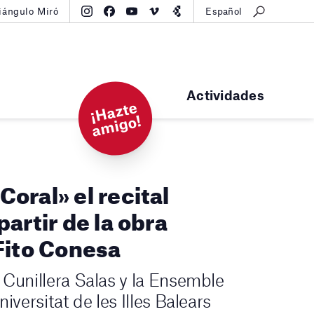
iángulo Miró
Español
Actividades
¡
H
a
zt
e
a
mi
g
o!
oral» el recital
artir de la obra
Fito Conesa
 Cunillera Salas y la Ensemble
iversitat de les Illes Balears