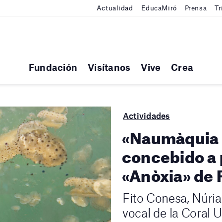
Actualidad
EducaMiró
Prensa
Tr
Fundación
Visítanos
Vive
Crea
Actividades
«Naumàquia C
concebido a p
«Anòxia» de 
Fito Conesa, Núria
vocal de la Coral Un