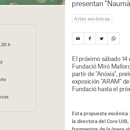
presentan "Naumà
Artes escénicas
9.30 h
El próximo sábado 14 de
ió
Fundació Miró Mallorc
partir de "Anòxia", pre
rlo
exposición "ARAM" de 
Fundació hasta el pró
licos
Esta propuesta escénica 
la directora del Coro UIB
fragmentos de la ópera vi