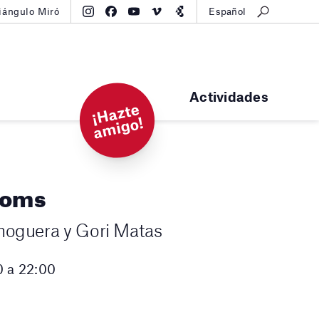
iángulo Miró
Español
Actividades
¡
H
a
zt
e
a
mi
g
o!
ooms
noguera y Gori Matas
0 a 22:00