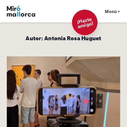
Menú
¡
Hazt
e
a
mi
g
o!
Autor:
Antonia Rosa Huguet