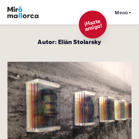
Menú
¡
Hazt
e
a
mi
g
o!
Autor:
Elián Stolarsky