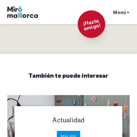
Menú
¡
Hazt
e
a
mi
g
o!
También te puede interesar
Actualidad
Más info