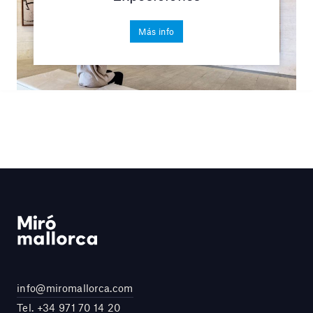
Más info
info@miromallorca.com
Tel.
+34 971 70 14 20