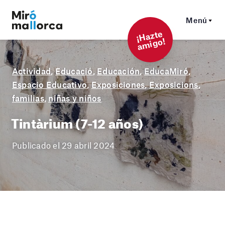
Menú
¡
Hazt
e
a
mi
g
o!
Actividad
,
Educació
,
Educación
,
EducaMiró
,
Espacio Educativo
,
Exposiciones
,
Exposicions
,
familias
,
niñas y niños
Tintàrium (7-12 años)
Publicado el 29 abril 2024