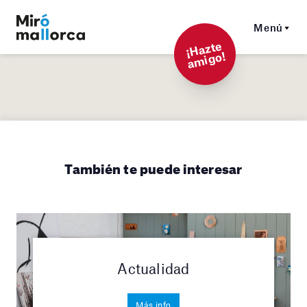
Menú
¡
Hazt
e
a
mi
g
o!
También te puede interesar
Actualidad
Más info