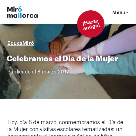
Menú
¡
Hazt
e
a
mi
g
o!
EducaMiró
Celebramos el Día de la Mujer
Publicado el 8 marzo 2017
Hoy, día 8 de marzo, conmemoramos el Día de
la Mujer con visitas escolares tematizadas: un
acercamiento al lenguaje plástico de Miró