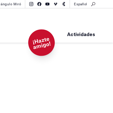
iángulo Miró
Español
Actividades
¡
H
a
zt
e
a
mi
g
o!