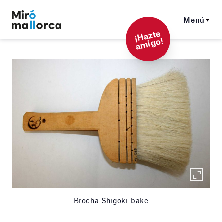
Menú
¡
Hazt
e
a
mi
g
o!
Brocha Shigoki-bake