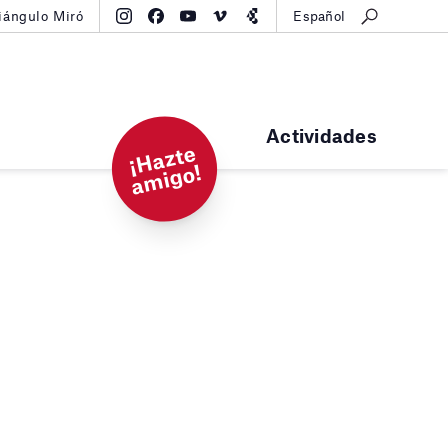
iángulo Miró
Español
Actividades
¡
H
a
zt
e
a
mi
g
o!