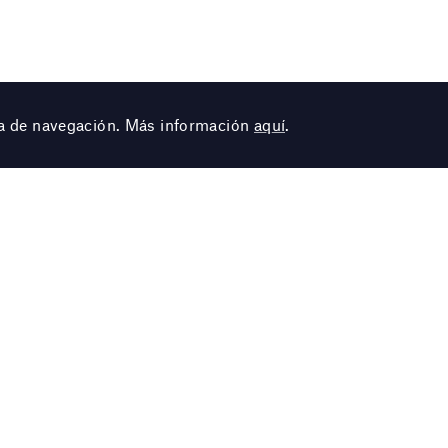
cia de navegación. Más información
aquí
.
Autor
Joan Mir
Título
Jeune fil