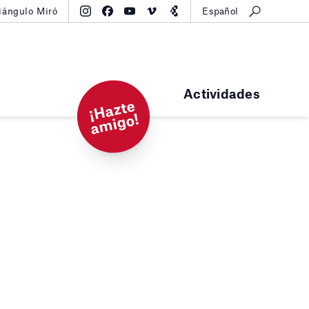
iángulo Miró
Español
Actividades
¡
H
a
zt
e
a
mi
g
o!