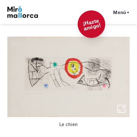
Menú
¡
Hazt
e
a
mi
g
o!
Le chien