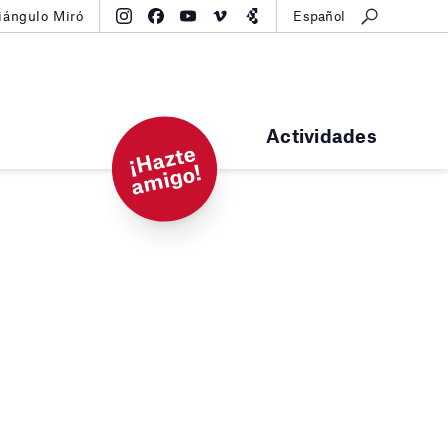
iángulo Miró
Español
Actividades
¡
H
a
zt
e
a
mi
g
o!