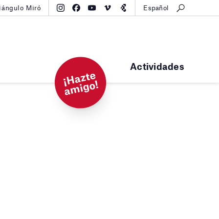
iángulo Miró
Español
Actividades
¡
H
a
zt
e
a
mi
g
o!