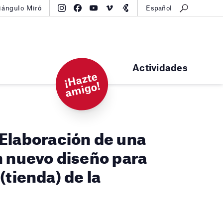
iángulo Miró
Español
Actividades
¡
H
a
zt
e
a
mi
g
o!
laboración de una
n nuevo diseño para
(tienda) de la