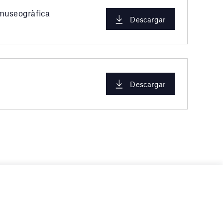
 museogràfica
Descargar
Descargar