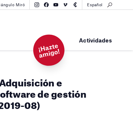
iángulo Miró
Español
Actividades
¡
H
a
zt
e
a
mi
g
o!
dquisición e
oftware de gestión
.2019-08)