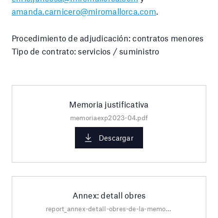
amanda.carnicero@miromallorca.com
.
Procedimiento de adjudicación: contratos menores
Tipo de contrato: servicios / suministro
Memoria justificativa
memoriaexp2023-04.pdf
Descargar
Annex: detall obres
report_annex-detall-obres-de-la-memoria-justificativa-contracte-menor-fotografies-obra-grafica.pdf